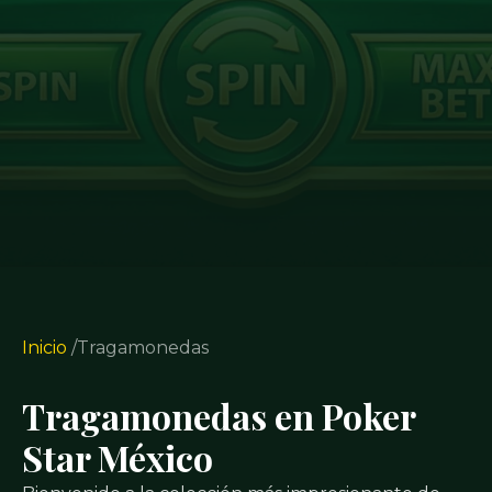
Inicio
/
Tragamonedas
Tragamonedas en Poker
Star México